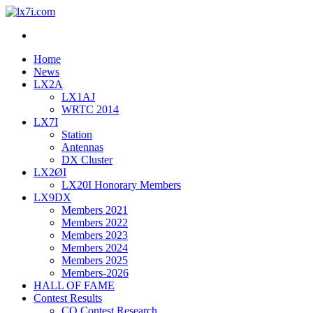
lx7i.com
lx2a ham station
Home
News
LX2A
LX1AJ
WRTC 2014
LX7I
Station
Antennas
DX Cluster
LX2ØI
LX20I Honorary Members
LX9DX
Members 2021
Members 2022
Members 2023
Members 2024
Members 2025
Members-2026
HALL OF FAME
Contest Results
CQ Contest Research