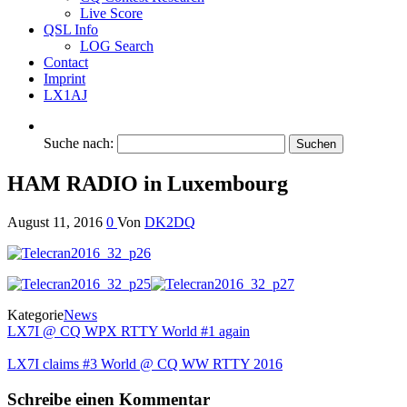
Live Score
QSL Info
LOG Search
Contact
Imprint
LX1AJ
Suche nach:
HAM RADIO in Luxembourg
August 11, 2016
0
Von
DK2DQ
Kategorie
News
LX7I @ CQ WPX RTTY World #1 again
LX7I claims #3 World @ CQ WW RTTY 2016
Schreibe einen Kommentar